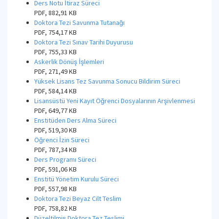
Ders Notu İtiraz Süreci
PDF, 882,91 KB
Doktora Tezi Savunma Tutanağı
PDF, 754,17 KB
Doktora Tezi Sınav Tarihi Duyurusu
PDF, 755,33 KB
Askerlik Dönüş İşlemleri
PDF, 271,49 KB
Yüksek Lisans Tez Savunma Sonucu Bildirim Süreci
PDF, 584,14 KB
Lisansüstü Yeni Kayıt Öğrenci Dosyalarının Arşivlenmesi
PDF, 649,77 KB
Enstitüden Ders Alma Süreci
PDF, 519,30 KB
Öğrenci İzin Süreci
PDF, 787,34 KB
Ders Programı Süreci
PDF, 591,06 KB
Enstitü Yönetim Kurulu Süreci
PDF, 557,98 KB
Doktora Tezi Beyaz Cilt Teslim
PDF, 758,82 KB
Düzeltilmiş Doktora Tez Teslimi